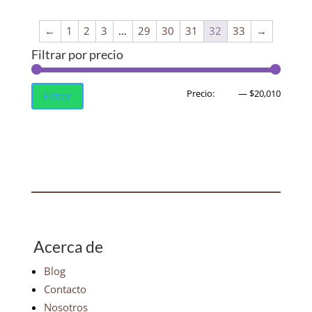
←
1
2
3
…
29
30
31
32
33
→
Filtrar por precio
Precio
Precio
Precio:
$350
—
$20,010
Filtrar
mínim
máxim
Acerca de
Blog
Contacto
Nosotros