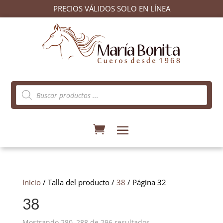
PRECIOS VÁLIDOS SOLO EN LÍNEA
Búsqueda
de
productos
Inicio
/ Talla del producto /
38
/ Página 32
38
Ordenado
Mostrando 280–288 de 296 resultados