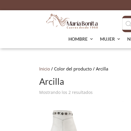
Bús
de
pro
HOMBRE
MUJER
N
Inicio
/ Color del producto / Arcilla
Arcilla
Ordenado
Mostrando los 2 resultados
por
popularidad