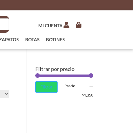
MI CUENTA
ZAPATOS
BOTAS
BOTINES
Filtrar por precio
Precio
Precio
Precio:
$1,050
—
Filtrar
mínimo
máximo
$1,350