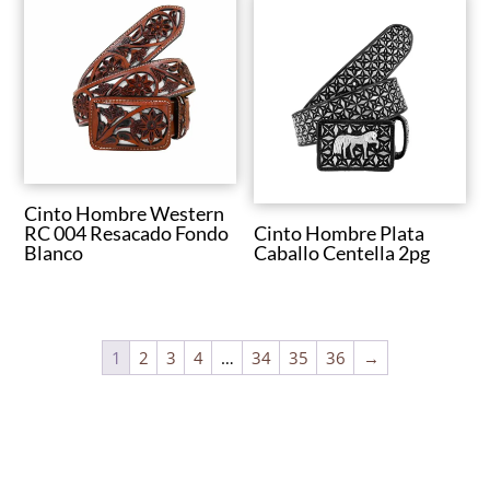
Cinto Hombre Western
RC 004 Resacado Fondo
Cinto Hombre Plata
Blanco
Caballo Centella 2pg
1
2
3
4
…
34
35
36
→