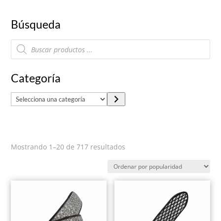
Búsqueda
Búsqueda
de
productos
Categoría
S
e
l
e
Ordenado
Mostrando 1–20 de 717 resultados
c
por
c
popularidad
i
o
n
a