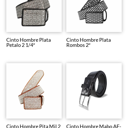
u
n
a
c
a
t
Cinto Hombre Plata
Cinto Hombre Plata
e
Petalo 2 1/4″
Rombos 2″
g
o
r
í
a
Cinto Hombre Pita Mil 2
Cinto Hombre Mabo AF-