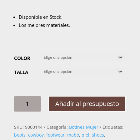
Disponible en Stock.
Los mejores materiales.
COLOR
TALLA
BOTIN
Añadir al presupuesto
DAMA
LYARD
ATHOS
SKU:
9000144
Categoría:
Botines Mujer
Etiquetas:
CANTIDAD
boots
,
cowboy
,
footwear
,
mabo
,
piel
,
shoes
,