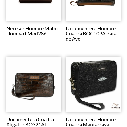
u
n
a
c
Neceser Hombre Mabo
Documentera Hombre
a
Llompart Mod286
Cuadra BOC00PA Pata
t
de Ave
e
g
o
r
í
a
Documentera Cuadra
Documentera Hombre
Aligator BO321AL
Cuadra Mantarraya