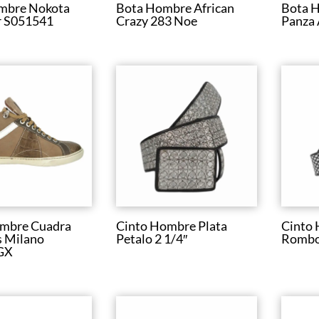
mbre Nokota
Bota Hombre African
Bota H
r S051541
Crazy 283 Noe
Panza
ombre Cuadra
Cinto Hombre Plata
Cinto 
s Milano
Petalo 2 1/4″
Rombo
GX