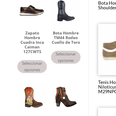
Bota Ho
g
Shoulde
o
r
í
a
Zapato
Bota Hombre
Hombre
TM44 Rodeo
Cuadra Inca
Cuello de Toro
Caiman
127CWTS
Seleccionar
opciones
Seleccionar
opciones
Tenis H
Niloticu
M29NP