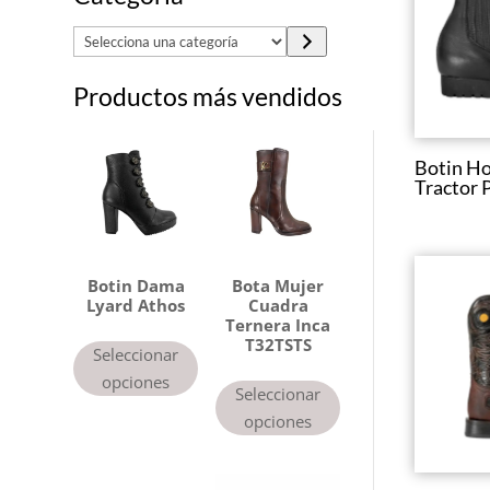
S
e
Productos más vendidos
l
e
c
Botin Ho
c
Tractor 
i
o
n
a
Botin Dama
Bota Mujer
Lyard Athos
Cuadra
u
Ternera Inca
n
T32TSTS
Seleccionar
a
opciones
Seleccionar
c
opciones
a
t
e