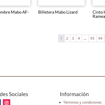
ombre Mabo AF-
Billetera Mabo Lizard
Cinto 
Ramea
1
2
3
4
…
93
94
des Sociales
Información
Términos y condiciones