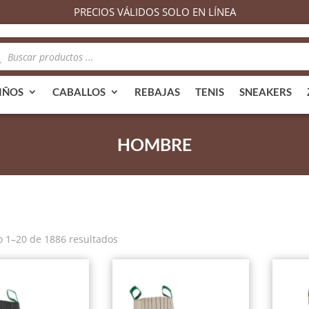
PRECIOS VÁLIDOS SOLO EN LÍNEA
queda
ductos
IÑOS
CABALLOS
REBAJAS
TENIS
SNEAKERS
HOMBRE
Ordenado
 1–20 de 1886 resultados
por
popularidad