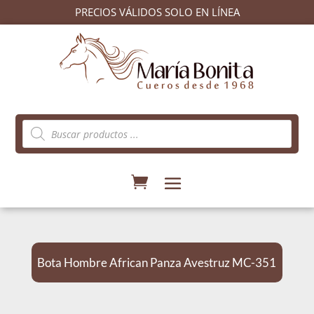
PRECIOS VÁLIDOS SOLO EN LÍNEA
Búsqueda
de
productos
Bota Hombre African Panza Avestruz MC-351