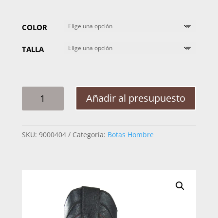
COLOR
TALLA
BOTA
Añadir al presupuesto
HOMBRE
AFRICAN
PANZA
SKU:
9000404
Categoría:
Botas Hombre
AVESTRUZ
MC-
351
CANTIDAD