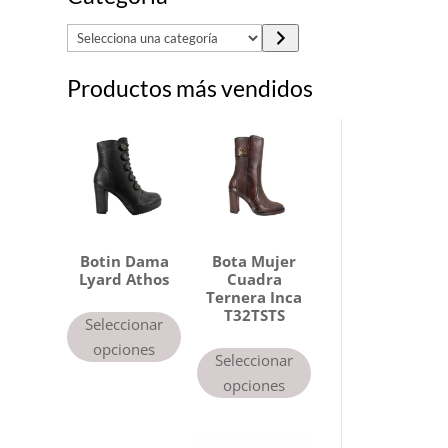
S
e
Productos más vendidos
l
e
c
c
i
o
n
a
Botin Dama
Bota Mujer
Lyard Athos
Cuadra
u
Ternera Inca
n
T32TSTS
Seleccionar
a
opciones
Seleccionar
c
opciones
a
t
e