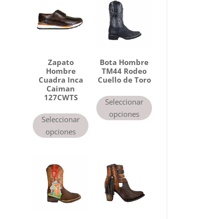
g
o
r
í
a
Zapato
Bota Hombre
Hombre
TM44 Rodeo
Cuadra Inca
Cuello de Toro
Caiman
127CWTS
Seleccionar
opciones
Seleccionar
opciones