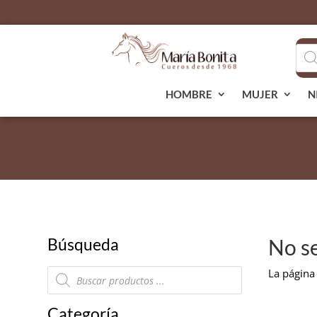
Bús
de
pro
HOMBRE
MUJER
N
Búsqueda
No s
Búsqueda
La página 
de
productos
Categoría