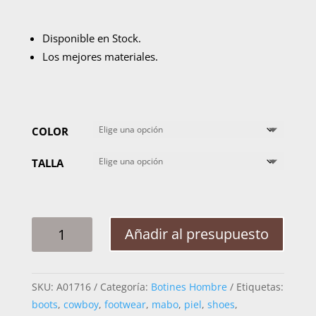
Disponible en Stock.
Los mejores materiales.
COLOR
TALLA
BOTIN
Añadir al presupuesto
HOMBRE
LA
BARCA
SKU:
A01716
Categoría:
Botines Hombre
Etiquetas:
TRACTOR
boots
,
cowboy
,
footwear
,
mabo
,
piel
,
shoes
,
P922