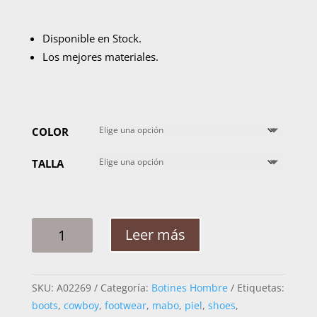
Disponible en Stock.
Los mejores materiales.
COLOR
TALLA
BOTIN
Leer más
LA
BARCA
SUELA
SKU:
A02269
Categoría:
Botines Hombre
Etiquetas:
HULE
boots
,
cowboy
,
footwear
,
mabo
,
piel
,
shoes
,
P900