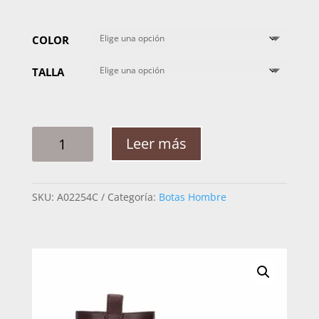
COLOR
TALLA
BOTA
Leer más
HOMBRE
CUADRA
VENADO
SKU:
A02254C
Categoría:
Botas Hombre
801VNVN
CANTIDAD