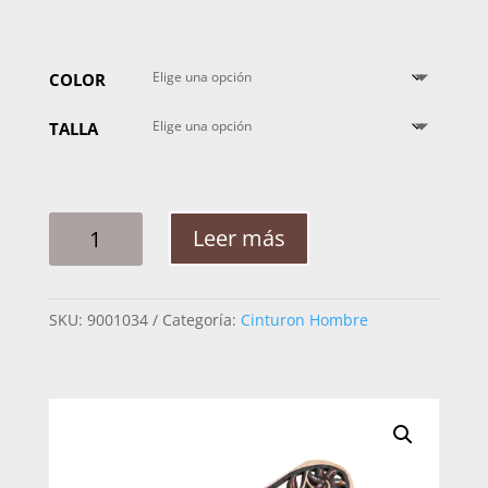
COLOR
TALLA
CINTO
Leer más
HOMBRE
WESTERN
ANTO
SKU:
9001034
Categoría:
Cinturon Hombre
68
RESACADO
GUIA
Y
FLOR
CANTIDAD