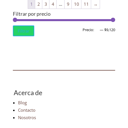
1
2
3
4
…
9
10
11
→
Filtrar por precio
Precio
Precio
Precio:
$0
—
$9,120
Filtrar
mínim
máxim
Acerca de
Blog
Contacto
Nosotros