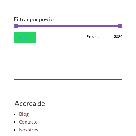
Filtrar por precio
Precio
Precio
Precio:
$450
—
$880
Filtrar
mínim
máxim
Acerca de
Blog
Contacto
Nosotros