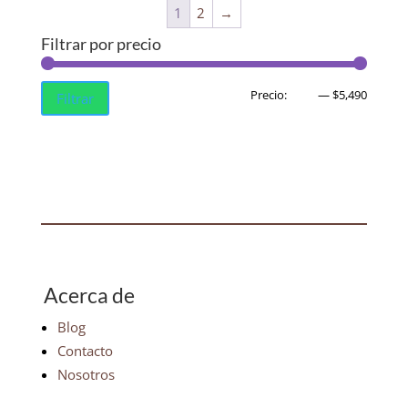
1
2
→
Filtrar por precio
Precio
Precio
Precio:
$650
—
$5,490
Filtrar
mínim
máxim
Acerca de
Blog
Contacto
Nosotros