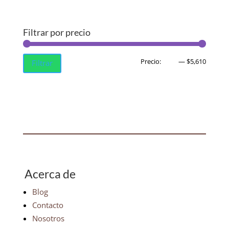
Filtrar por precio
Precio
Precio
Precio:
$380
—
$5,610
Filtrar
mínim
máxim
Acerca de
Blog
Contacto
Nosotros