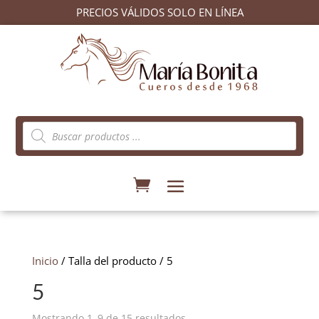
PRECIOS VÁLIDOS SOLO EN LÍNEA
Búsqueda
de
productos
Inicio
/ Talla del producto / 5
5
Ordenado
Mostrando 1–9 de 15 resultados