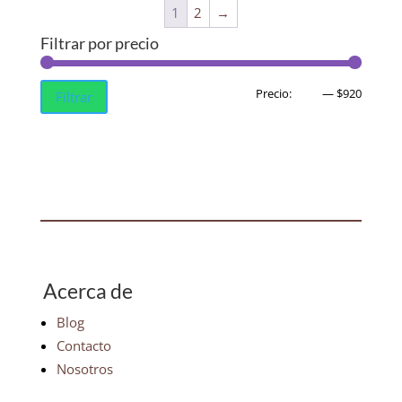
1
2
→
Filtrar por precio
Precio
Precio
Precio:
$650
—
$920
Filtrar
mínim
máxim
Acerca de
Blog
Contacto
Nosotros