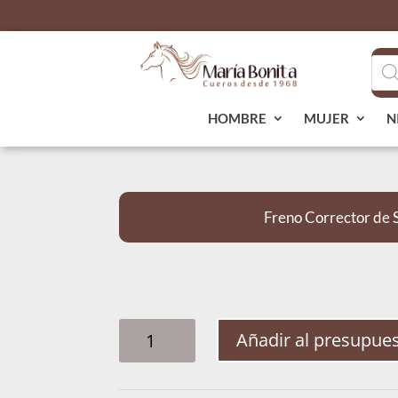
Bús
de
pro
HOMBRE
MUJER
N
Freno Corrector de 
FRENO
Añadir al presupue
CORRECTOR
DE
SIETE