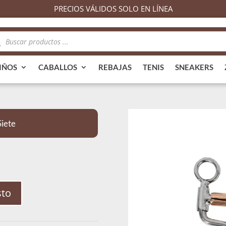
PRECIOS VÁLIDOS SOLO EN LÍNEA
queda
ductos
IÑOS
CABALLOS
REBAJAS
TENIS
SNEAKERS
Siete
sto