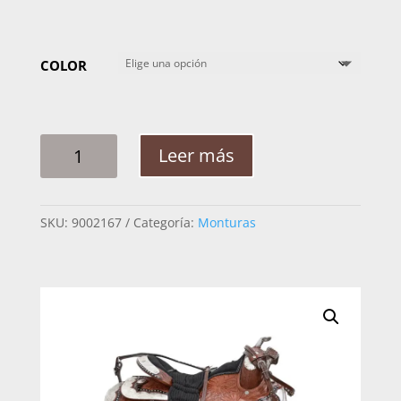
COLOR
MONTURA
Leer más
ADULTO
IN
TEXANA
SKU:
9002167
Categoría:
Monturas
CINCELADA
COLA
DE
PATO
PLACA
CANTIDAD