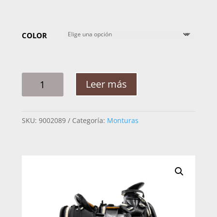
COLOR
MONTURA
Leer más
ADULTO
MS
CHUMETEADA
SKU:
9002089
Categoría:
Monturas
DOBLE
CORDON
C/CUADRADA
CANTIDAD