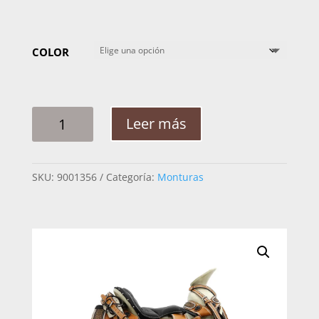
COLOR
MONTURA
Leer más
ALFON
CINCELADA
JARANEADA
SKU:
9001356
Categoría:
Monturas
CANTINA
CUADRADA
CANTIDAD