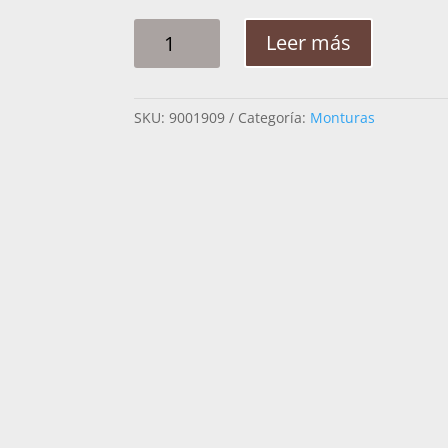
MONTURA
Leer más
HOMBRE
ALFON
SACABOQUEADO
SKU:
9001909
Categoría:
Monturas
CINCELADO
FUSTE
ACERO
CANTINA
CUADRADA
CANTIDAD