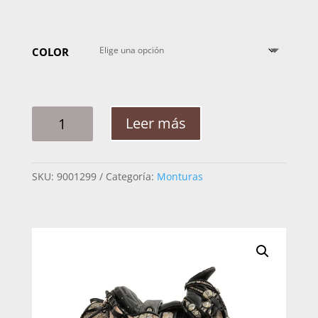
COLOR
MONTURA
Leer más
HOMBRE
ALFON
TELA
SKU:
9001299
Categoría:
Monturas
FUSTE
FORRADO
C/CUADRADA
RES
CANTIDAD