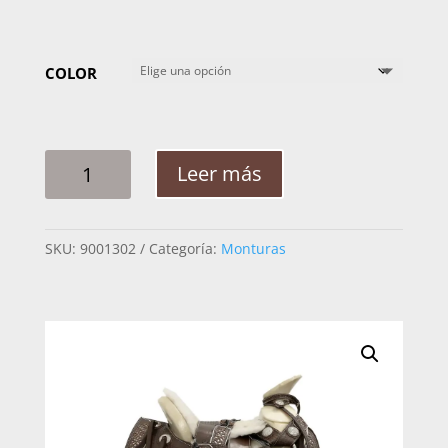
COLOR
MONTURA
Leer más
HOMBRE
MCT
CINCELADA
SKU:
9001302
Categoría:
Monturas
C/
CUADRADA
ASIENTO
BORREGO
CANTIDAD