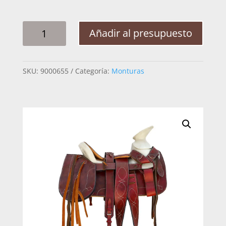
MONTURA
Añadir al presupuesto
LISA
CANTINA
CUADRADA
SKU:
9000655
Categoría:
Monturas
COCULA
CANTIDAD