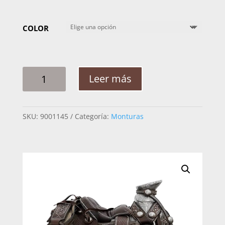
COLOR
MONTURA
Leer más
NIÑO
ALFON
PONY
SKU:
9001145
Categoría:
Monturas
JARANEADA
CANTIDAD