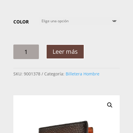
COLOR
BILLETERA
Leer más
HOMBRE
CUADRA
B2910VE
SKU:
9001378
Categoría:
Billetera Hombre
ITALIANO
VENADO
CANTIDAD