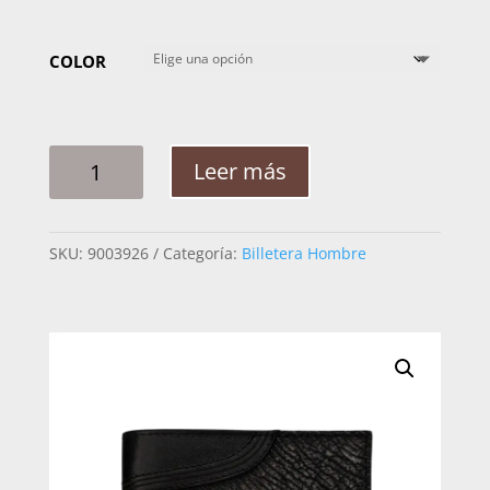
COLOR
BILLETERA
Leer más
HOMBRE
CUADRA
BC041TI
SKU:
9003926
Categoría:
Billetera Hombre
TIBURON
CANTIDAD