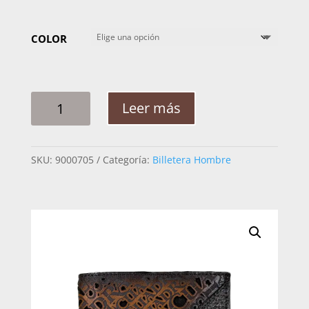
COLOR
BILLETERA
Leer más
HOMBRE
CUADRA
TIBURON
SKU:
9000705
Categoría:
Billetera Hombre
B3033TI
CANTIDAD