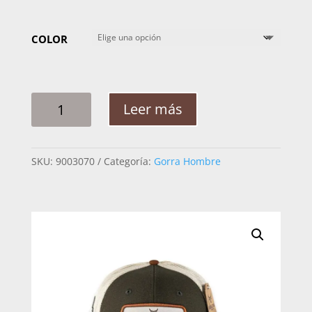
COLOR
GORRA
Leer más
HOMBRE
RANCH&CORRAL
RCG27
SKU:
9003070
Categoría:
Gorra Hombre
BECERRO
CANTIDAD