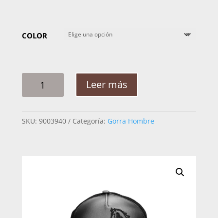
COLOR
GORRA
Leer más
HOMBRE
CUADRA
GOC06HO
SKU:
9003940
Categoría:
Gorra Hombre
ESTAMPADO
CABALLO
CANTIDAD