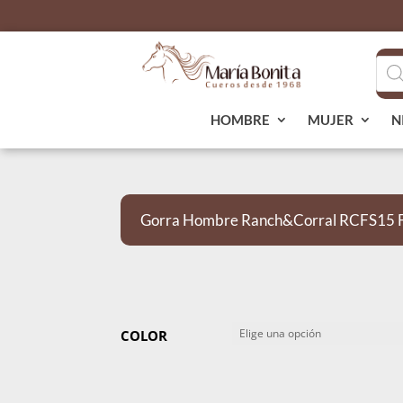
Bús
de
pro
HOMBRE
MUJER
N
Gorra Hombre Ranch&Corral RCFS15 Fi
COLOR