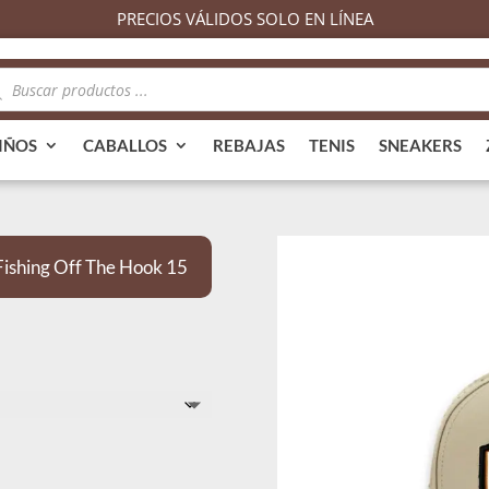
PRECIOS VÁLIDOS SOLO EN LÍNEA
queda
ductos
IÑOS
CABALLOS
REBAJAS
TENIS
SNEAKERS
shing Off The Hook 15