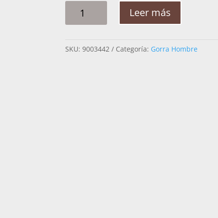
GORRA
Leer más
HOMBRE
RANCH&CORRAL
RCFS15
SKU:
9003442
Categoría:
Gorra Hombre
FISHING
OFF
THE
HOOK
15
CANTIDAD