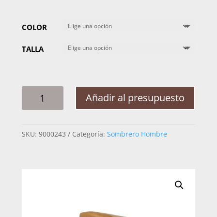
COLOR
TALLA
SOMBRERO
Añadir al presupuesto
CANYON
RES
TRENZA
SKU:
9000243
Categoría:
Sombrero Hombre
CANTIDAD