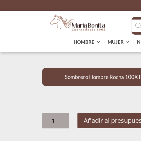
Bús
de
pro
HOMBRE
MUJER
N
Sombrero Hombre Rocha 100X F1
SOMBRERO
Añadir al presupue
HOMBRE
ROCHA
100X