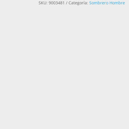
SKU:
9003481
Categoría:
Sombrero Hombre
F11
BICOLOR
TEXAS
CANTIDAD