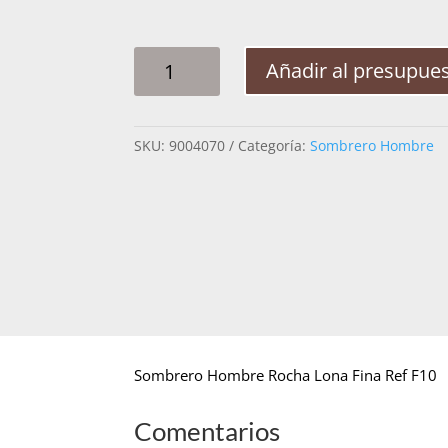
SOMBRERO
Añadir al presupue
HOMBRE
ROCHA
LONA
SKU:
9004070
Categoría:
Sombrero Hombre
FINA
REF
F10
CANTIDAD
Sombrero Hombre Rocha Lona Fina Ref F10
Comentarios