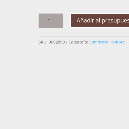
SOMBRERO
Añadir al presupue
HOMBRE
ROCHA
LONA
SKU:
9002890
Categoría:
Sombrero Hombre
REC
F9
CANTIDAD