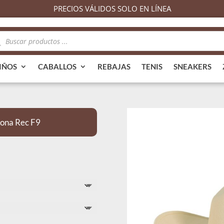
PRECIOS VÁLIDOS SOLO EN LÍNEA
queda
ductos
IÑOS
CABALLOS
REBAJAS
TENIS
SNEAKERS
ona Rec F9