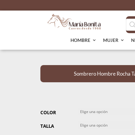
Bús
de
pro
HOMBRE
MUJER
N
Sombrero Hombre Rocha Ta
COLOR
TALLA