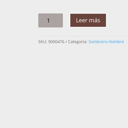
SOMBRERO
Leer más
HOMBRE
ROCHA
TAIWAN
SKU:
9000476
Categoría:
Sombrero Hombre
TEXAS
CANTIDAD