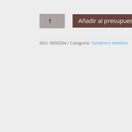
SOMBRERO
Añadir al presupue
ROCHA
DOBLE
TELAR
SKU:
9000204
Categoría:
Sombrero Hombre
CHIHUAHUA
CANTIDAD