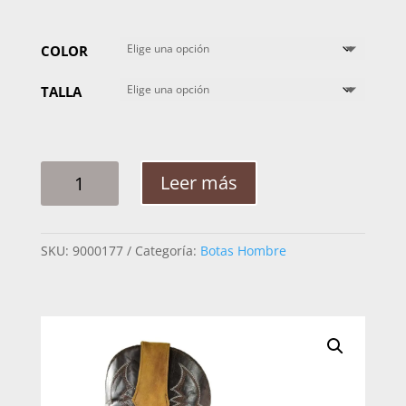
COLOR
TALLA
BOTA
Leer más
HOMBRE
AFRICAN
CRAZY
SKU:
9000177
Categoría:
Botas Hombre
NACOVA
MC-
222
CANTIDAD