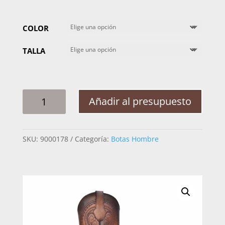
COLOR
TALLA
BOTA
Añadir al presupuesto
HOMBRE
AFRICAN
TIBURON
SKU:
9000178
Categoría:
Botas Hombre
MOD
233
CANTIDAD