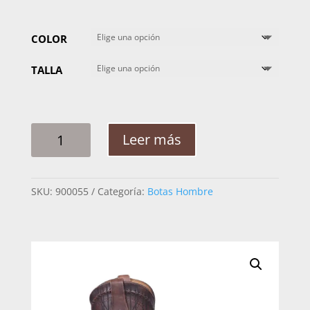
COLOR
TALLA
BOTA
Leer más
HOMBRE
CAUDRA
COCODRILO
SKU:
900055
Categoría:
Botas Hombre
PARIS
1E1OFY
CANTIDAD