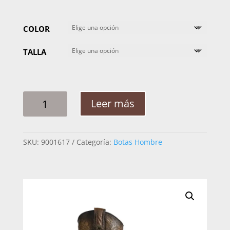
COLOR
TALLA
BOTA
Leer más
HOMBRE
CUADRA
1B1DFY
SKU:
9001617
Categoría:
Botas Hombre
FUCUS
COLA
COCO
CANTIDAD