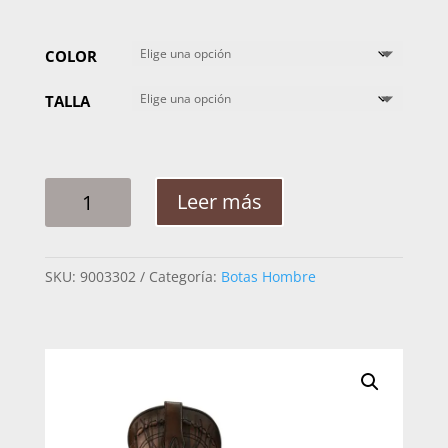
COLOR
TALLA
BOTA
Leer más
HOMBRE
CUADRA
2C1NA1
SKU:
9003302
Categoría:
Botas Hombre
FLAME
AVESTRUZ
CANTIDAD