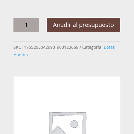
BOTA
Añadir al presupuesto
HOMBRE
CUADRA
3Z3CVE
SKU:
1755293042990_900123669
Categoría:
Botas
VENADO
Hombre
ITALIANO
CAFE
28.5
CANTIDAD