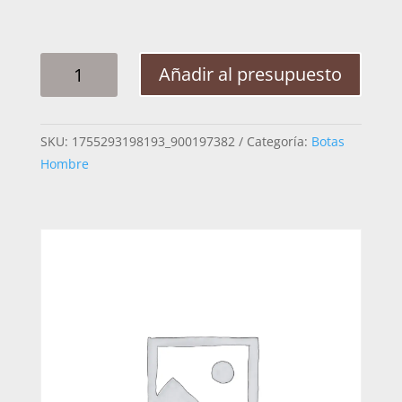
BOTA
Añadir al presupuesto
HOMBRE
CUADRA
3Z3CVE
SKU:
1755293198193_900197382
Categoría:
Botas
VENADO
Hombre
ITALIANO
CAFE
28.5
CANTIDAD