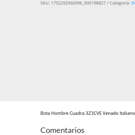
SKU:
1755292966996_900198827
Categoría:
B
VENADO
ITALIANO
CAFE
28
CANTIDAD
Bota Hombre Cuadra 3Z3CVE Venado Italiano
Comentarios