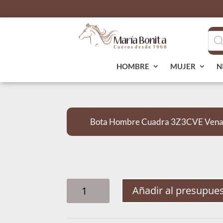
Bús
de
pro
HOMBRE
MUJER
N
Bota Hombre Cuadra 3Z3CVE Venad
BOTA
Añadir al presupue
HOMBRE
CUADRA
3Z3CVE