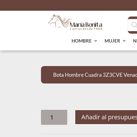
Bús
de
pro
HOMBRE
MUJER
N
Bota Hombre Cuadra 3Z3CVE Venado
BOTA
Añadir al presupue
HOMBRE
CUADRA
3Z3CVE