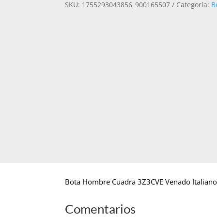
SKU:
1755293043856_900165507
Categoría:
B
VENADO
ITALIANO
CAFE
29.5
CANTIDAD
Bota Hombre Cuadra 3Z3CVE Venado Italiano
Comentarios