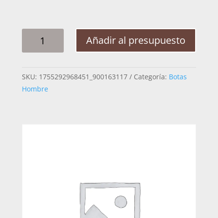
BOTA
Añadir al presupuesto
HOMBRE
CUADRA
3Z3CVE
SKU:
1755292968451_900163117
Categoría:
Botas
VENADO
Hombre
ITALIANO
CAFE
29.5
CANTIDAD