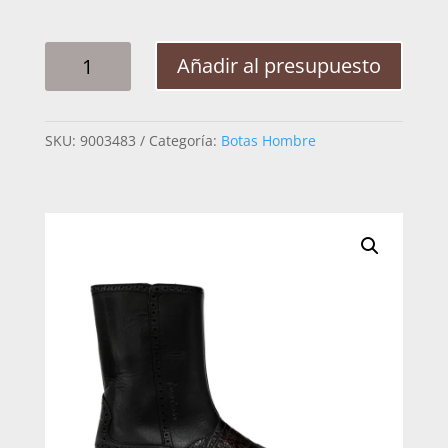
BOTA
Añadir al presupuesto
HOMBRE
CUADRA
827CWTS
SKU:
9003483
Categoría:
Botas Hombre
CAIMAN
CANTIDAD