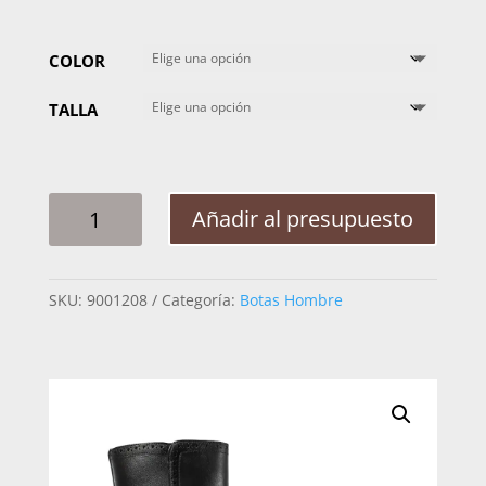
COLOR
TALLA
BOTA
Añadir al presupuesto
HOMBRE
CUADRA
827FWTS
SKU:
9001208
Categoría:
Botas Hombre
CAIMAN
CANTIDAD